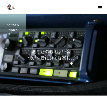
Sound＆
Video
あ
な
た
の
心
地
よ
い
音
、
想
い
を
音
に
し
て
提
案
し
ま
す