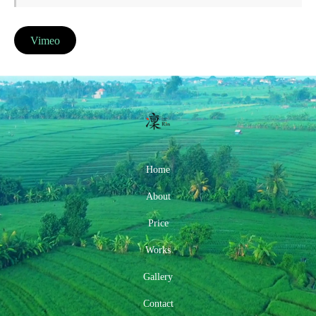
Vimeo
Home
About
Price
Works
Gallery
Contact