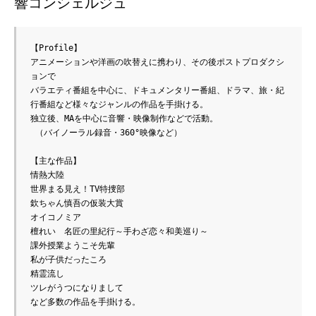
響コンシェルジュ
【Profile】

アニメーションや洋画の吹替えに携わり、その後ポストプロダクシ
ョンで

バラエティ番組を中心に、ドキュメンタリー番組、ドラマ、旅・紀
行番組など様々なジャンルの作品を手掛ける。

独立後、MAを中心に音響・映像制作などで活動。

 （バイノーラル録音・360°映像など）

【主な作品】

情熱大陸

世界まる見え！TV特捜部

欽ちゃん慎吾の仮装大賞

オイコノミア

檀れい　名匠の里紀行～手わざ恋々和美巡り～

課外授業ようこそ先輩

私が子供だったころ

精霊流し

ツレがうつになりまして
