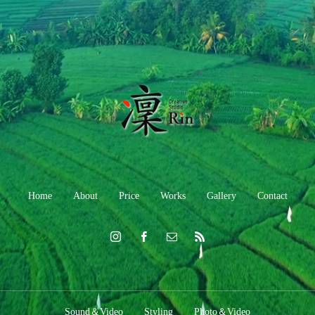
Home
About
Price
Works
Gallery
Contact
Sound＆Video
Styling
Photo＆Video