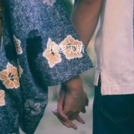
撮
影
実
績